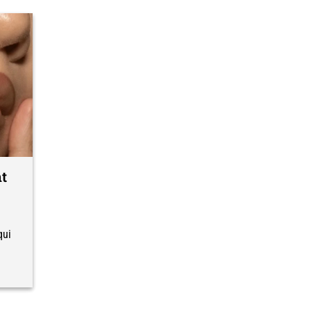
nt
qui