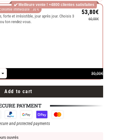
✔️ Meilleure vente ! +4800 clientes satisfaites
conomie immédiate : 30 €
53,80€
, forte et irrésistible, jour après jour. Choisis 3
60,00€
 ou ton rendez-vous.
30,00€
Add to cart
ECURE PAYMENT
cure and protected payments
jours ouvrés