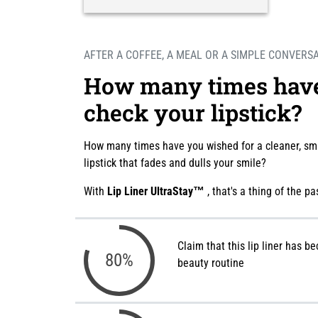
AFTER A COFFEE, A MEAL OR A SIMPLE CONVERS
How many times have
check your lipstick?
How many times have you wished for a cleaner, smud
lipstick that fades and dulls your smile?
With
Lip Liner UltraStay™
, that's a thing of the pa
Claim that this lip liner has b
96%
beauty routine