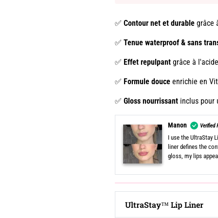
✅
Contour net et durable
grâce à
✅
Tenue waterproof & sans tran
✅
Effet repulpant
grâce à l'acid
✅
Formule douce
enrichie en Vi
✅
Gloss nourrissant
inclus pour u
Laura
Verified R
I am amazed by the o
The most impressive
not transfer onto m
during the day, it is 
UltraStay™ Lip Liner