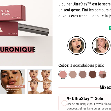
LipLiner UltraStay™ est le secre
un seul geste. Fini les contours q
et vous êtes tranquille toute la 
Color:
1 scandalous pink
Mixez
✨ UltraStay™ Solo
Une teinte unique pour révéler la f
douceur… et les faire durer jusqu’au