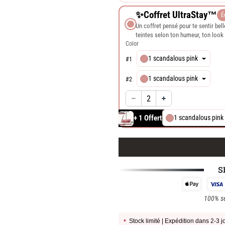
✨Coffret UltraStay™
É
Un coffret pensé pour te sentir belle
teintes selon ton humeur, ton look
Color
1 scandalous pink
#
1
1 scandalous pink
#
2
+ 1 Offert
1 scandalous pink
S
100% se
•
Stock limité | Expédition dans 2-3 