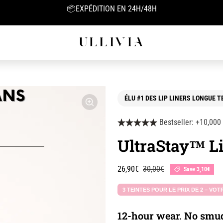
BIO-COLLAGEN MASK 1=1 FREE
ÉLU #1 DES LIP LINERS LONGUE 
Bestseller: +10,000
UltraStay™ Li
Sale price
Regular price
26,90€
30,00€
Save 3,10€
3 TEINTES POUR LE PRIX DE 2 – VOT
12-hour wear. No smud