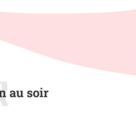
R
n au soir