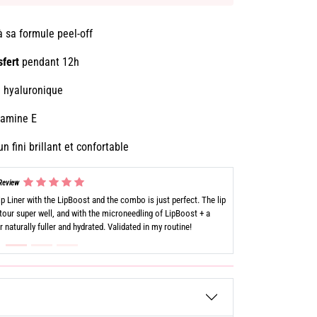
 sa formule peel-off
sfert
pendant 12h
e hyaluronique
tamine E
n fini brillant et confortable
eview
utfit! I took the shade Rebel Espresso and it is magnificent.
 thing is that the color does not move during the day and does
y glass or my clothes. For me, who hates redoing my makeup
perfect!